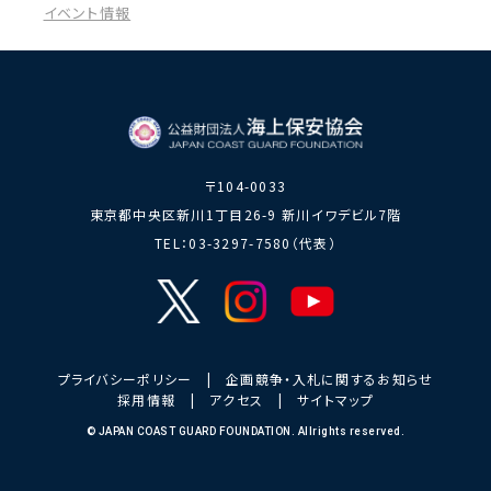
力員
番」の周知
イベント情報
講師派遣
海上安全に
日本港湾港
図画コンク
関する活動
則集
ール
海上防犯に
海洋環境保全に関する活
関する活動
動
海外海上保安機関との連携・協力
〒104-0033
海外海上保安機
アジア海上保安
東京都中央区新川1丁目26-9 新川イワデビル7階
関の能力向上
初級幹部研修
TEL：03-3297-7580（代表）
海上保安官の志望者増加・教養
募集活動
海上保安分野における人
材の育成
その他
プライバシーポリシー
|
企画競争・入札に関するお知らせ
採用情報
|
アクセス
|
サイトマップ
海上保安活動に
海上保安活動に係る災害
係る調査研究
に対する救済
© JAPAN COAST GUARD FOUNDATION. Allrights reserved.
海上保安活動に係る物
品・書籍等の販売