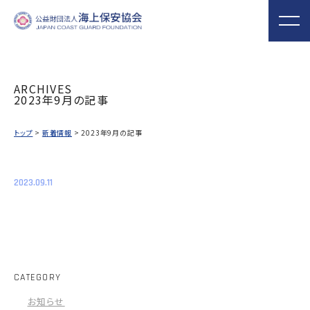
ARCHIVES
2023年9月の記事
海上保安協会について
事業概要
MORE
MORE
PROJECT
ABOUT
トップ
>
新着情報
> 2023年9月の記事
普及啓発
役員ごあいさつ
組織
実施事業
海上保安新聞
海上保安資料館
関門海峡ﾐｭｰｼﾞ
概 要
公表資料
アクセス
横浜館
ｱﾑ(北九州市)
2023.09.11
第５回「海上保安の日」俳句コンテストの実施について（お知らせ）
オリジナルキャ
海上保安庁音楽
海上保安友の会
【募集終了】
ラクターグッズ
隊との協調
の支援
「海上保安の日」俳句コン
テストの実施
CATEGORY
海上における防犯・安全の確保・環境の保全
海上保安協
お知らせ
海守
「緊急通報ダイヤル118