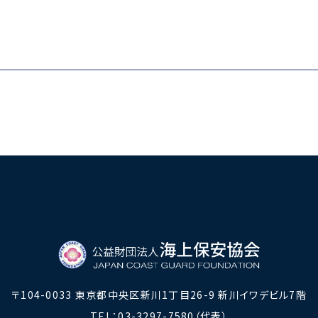
。
海外海上保安機関との連携・協力
海外海上保安機関の能力向上
アジア海
海上保安官の志望者増加・教養
募集活動
海上保安
その他
海上保安活動に係る調査研究
海上保安
海上保安活動に係る物品・書籍等の販売
〒104-0033
東京都中央区新川1丁目26-9 新川イワデビル7階
TEL：03-3297-7580（代表）