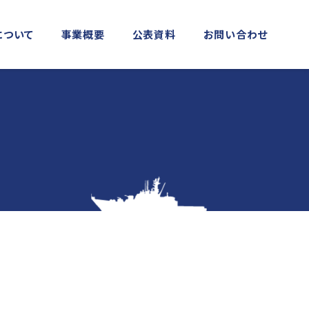
について
事業概要
公表資料
お問い合わせ
MORE
MORE
実施事業
資料館横浜館
関門海峡ﾐｭｰｼﾞｱﾑ(北九州市)
アクセス
庁音楽隊との協調
海上保安友の会の支援
「緊急通報ダイヤル118番」の周知
活動
日本港湾港則集
図画コンクール
する活動