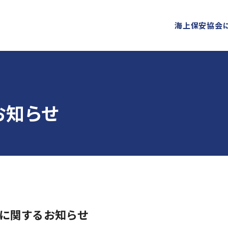
海上保安協会
海上保安協会について
事業概要
PROJECT
ABOUT
お知らせ
普及啓発
役員ごあいさつ
組織
海上保安新聞
海上保安
概 要
公表資料
オリジナルキャラクターグッズ
海上保安
「海上保安の日」俳句コンテストの実施
海上における防犯・安全の確保・環境の保全
海上保安協力員
海守
講師派遣
海上安全に関する
に関するお知らせ
海上防犯に関する活動
海洋環境保全に関