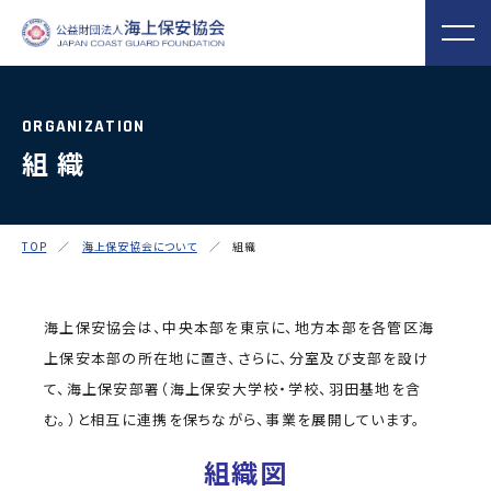
ORGANIZATION
組 織
海上保安協会について
事業概要
MORE
MORE
PROJECT
ABOUT
普及啓発
役員ごあいさつ
組織
実施事業
TOP
／
海上保安協会について
／ 組織
海上保安新聞
海上保安資料館
関門海峡ﾐｭｰｼﾞ
概 要
公表資料
アクセス
横浜館
ｱﾑ(北九州市)
オリジナルキャ
海上保安庁音楽
海上保安友の会
海上保安協会は、中央本部を東京に、地方本部を各管区海
ラクターグッズ
隊との協調
の支援
上保安本部の所在地に置き、さらに、分室及び支部を設け
「海上保安の日」俳句コン
て、海上保安部署（海上保安大学校・学校、羽田基地を含
テストの実施
む。）と相互に連携を保ちながら、事業を展開しています。
海上における防犯・安全の確保・環境の保全
組織図
海上保安協
海守
「緊急通報ダイヤル118