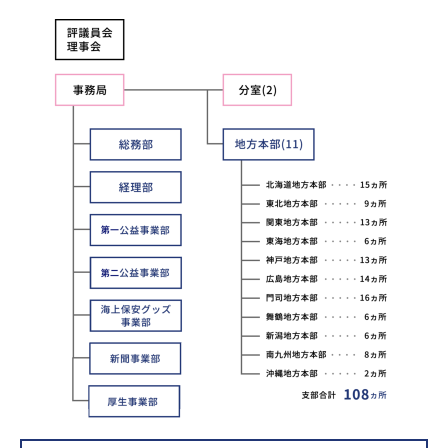
力員
番」の周知
講師派遣
海上安全に
日本港湾港
図画コンク
関する活動
則集
ール
海上防犯に
海洋環境保全に関する活
関する活動
動
海外海上保安機関との連携・協力
海外海上保安機
アジア海上保安
関の能力向上
初級幹部研修
海上保安官の志望者増加・教養
募集活動
海上保安分野における人
材の育成
その他
海上保安活動に
海上保安活動に係る災害
係る調査研究
に対する救済
海上保安活動に係る物
品・書籍等の販売