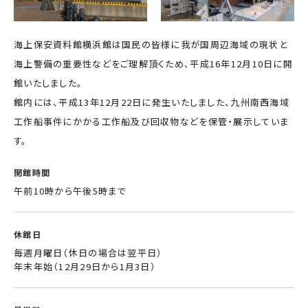
力員
番」の周知
講師派遣
海上安全に
日本港湾港
図画コンク
関する活動
則集
ール
海上保安資料館横浜館は国民の皆様に我が国周辺海域の現状と
海上防犯に
海洋環境保全に関する活
海上警備の重要性などをご理解頂くため、平成16年12月10日に開
関する活動
動
館いたしました。
館内には、平成13年12月22日に発生いたしました、九州南西海域
海外海上保安機関との連携・協力
工作船事件にかかる工作船及び回収物などを保管・展示していま
海外海上保安機
アジア海上保安
関の能力向上
初級幹部研修
す。
海上保安官の志望者増加・教養
開館時間
募集活動
海上保安分野における人
午前10時から午後5時まで
材の育成
休館日
その他
毎週月曜日（休日の場合は翌平日）
海上保安活動に
海上保安活動に係る災害
年末年始（12月29日から1月3日）
係る調査研究
に対する救済
海上保安活動に係る物
品・書籍等の販売