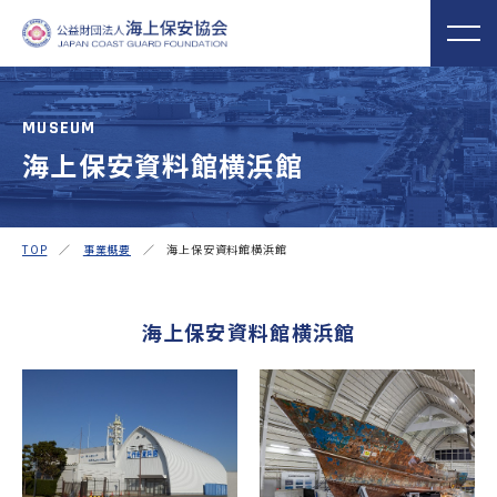
MUSEUM
海上保安資料館横浜館
海上保安協会について
事業概要
MORE
MORE
PROJECT
ABOUT
普及啓発
役員ごあいさつ
組織
実施事業
TOP
／
事業概要
／ 海上保安資料館横浜館
海上保安新聞
海上保安資料館
関門海峡ﾐｭｰｼﾞ
概 要
公表資料
アクセス
横浜館
ｱﾑ(北九州市)
オリジナルキャ
海上保安庁音楽
海上保安友の会
海上保安資料館横浜館
ラクターグッズ
隊との協調
の支援
「海上保安の日」俳句コン
テストの実施
海上における防犯・安全の確保・環境の保全
海上保安協
海守
「緊急通報ダイヤル118