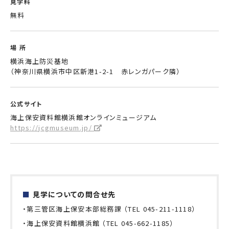
見学料
無料
場 所
横浜海上防災基地
（神奈川県横浜市中区新港1-2-1 赤レンガパーク隣）
公式サイト
海上保安資料館横浜館オンラインミュージアム
https://jcgmuseum.jp/
■
見学についての問合せ先
・第三管区海上保安本部総務課 （TEL 045-211-1118）
・海上保安資料館横浜館 （TEL 045-662-1185）