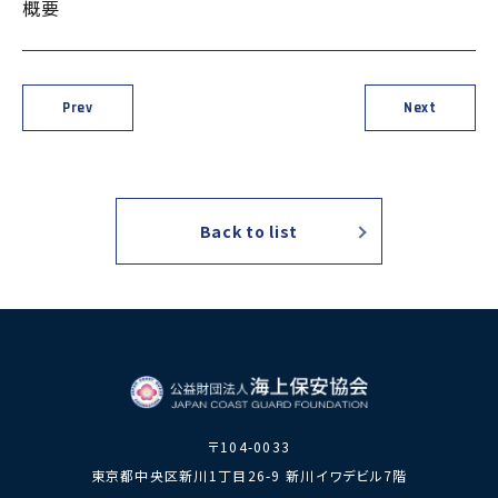
概要
力員
番」の周知
講師派遣
海上安全に
日本港湾港
図画コンク
関する活動
則集
ール
海上防犯に
海洋環境保全に関する活
Prev
Next
関する活動
動
海外海上保安機関との連携・協力
海外海上保安機
アジア海上保安
関の能力向上
初級幹部研修
Back to list
海上保安官の志望者増加・教養
募集活動
海上保安分野における人
材の育成
その他
海上保安活動に
海上保安活動に係る災害
係る調査研究
に対する救済
〒104-0033
海上保安活動に係る物
東京都中央区新川1丁目26-9 新川イワデビル7階
品・書籍等の販売