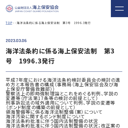
TOP
- - 海洋法条約に係る海上保安法制 第3号 1996.3発行
2023.03.06
海上保安協会について
事業概要
MORE
MORE
PROJECT
ABOUT
海洋法条約に係る海上保安法制 第3
号 1996.3発行
普及啓発
役員ごあいさつ
組織
実施事業
海上保安新聞
海上保安資料館
関門海峡ﾐｭｰｼﾞ
概 要
公表資料
アクセス
横浜館
ｱﾑ(北九州市)
平成7年度における海洋法条約検討委員会の検討の進
オリジナルキャ
海上保安庁音楽
海上保安友の会
め方と本報告書の構成（事務局（海上保安協会及び海
上保安庁警備救難部））
ラクターグッズ
隊との協調
の支援
警察法上の即時強制理論とこれをめぐる判例、学説の
変遷等（庁法第17条等の検討の前提として）
「海上保安の日」俳句コン
刑事訴訟法の域外適用について判例、学説の変遷等
テストの実施
（ボンド制度の構築の前提として）
領海警備等に係る海洋法制整備（案）について
海洋汚染に関するボンド制度について
海上における防犯・安全の確保・環境の保全
海洋法条約批准に伴う国内法制整備の状況
海上保安協
海守
「緊急通報ダイヤル118
海洋法条約批准に伴う国内法制整備の状況；改正案の