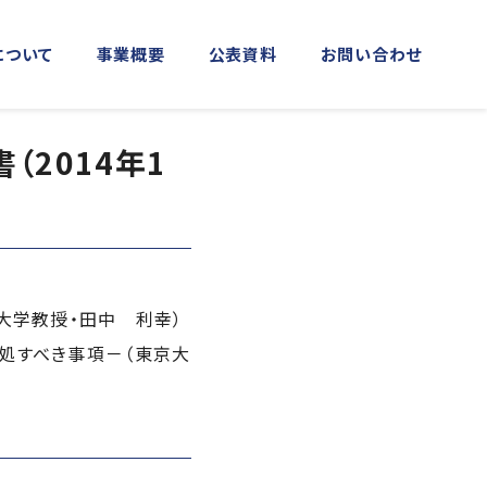
について
事業概要
公表資料
お問い合わせ
2014年1
MORE
MORE
実施事業
資料館横浜館
関門海峡ﾐｭｰｼﾞｱﾑ(北九州市)
アクセス
庁音楽隊との協調
海上保安友の会の支援
）
大学教授・田中 利幸）
処すべき事項－（東京大
）
「緊急通報ダイヤル118番」の周知
活動
日本港湾港則集
図画コンクール
する活動