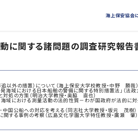
海上保安協会
動に関する諸問題の調査研究報告書（
海上保安協会について
事業概要
PROJECT
ABOUT
普及啓発
役員ごあいさつ
組織
海上保安新聞
海上保安
概 要
公表資料
オリジナルキャラクターグッズ
海上保安
訴追以外の措置）について（海上保安大学校教授・中野 勝哉
多発海域における日本船舶の警備に関する特別措置法」（法政
「海上保安の日」俳句コンテストの実施
と対処の方策（明治大学教授・奥脇 直也）
Ｚ海域における測量活動の法的性質－わが国政府が法的に対
海上における防犯・安全の確保・環境の保全
－中国公船への対応を考える（同志社大学教授・坂元 茂樹）
に関する事例の考察（広島文化学園大学特任教授・廣瀬 肇
海上保安協力員
海守
講師派遣
海上安全に関する
海上防犯に関する活動
海洋環境保全に関