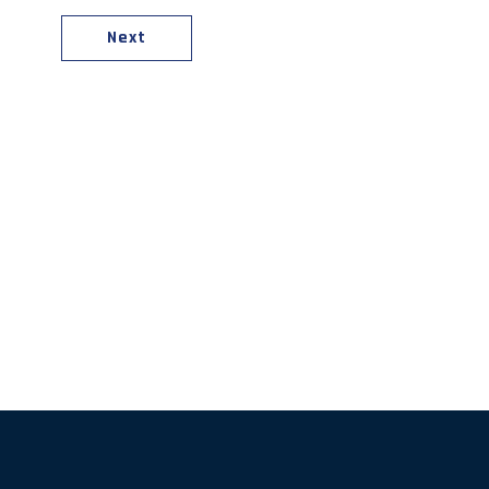
Next
上保安初級幹部研修
分野における人材の育成
活動に係る災害に対する救済