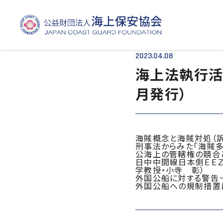
TOP
- - 海上法執行活動に関する諸問題の調査研究報告書（2014年1月発行）
2023.04.08
海上法執行活
月発行）
海賊概念と海賊対処（
刑事法からみた「海賊
公海上の管轄権の競合
日中中間線日本側ＥＥ
学教授・小寺 彰）
外国公船に対する警告
外国公船への規制措置