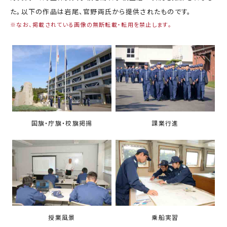
力員
番」の周知
た。以下の作品は岩尾、官野両氏から提供されたものです。
講師派遣
海上安全に
日本港湾港
図画コンク
※なお、掲載されている画像の無断転載・転用を禁止します。
関する活動
則集
ール
海上防犯に
海洋環境保全に関する活
関する活動
動
海外海上保安機関との連携・協力
海外海上保安機
アジア海上保安
関の能力向上
初級幹部研修
国旗・庁旗・校旗掲揚
課業行進
海上保安官の志望者増加・教養
募集活動
海上保安分野における人
材の育成
その他
海上保安活動に
海上保安活動に係る災害
係る調査研究
に対する救済
海上保安活動に係る物
授業風景
乗船実習
品・書籍等の販売