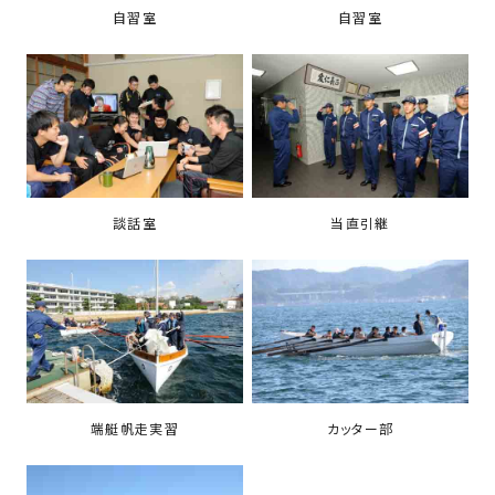
自習室
自習室
談話室
当直引継
端艇帆走実習
カッター部