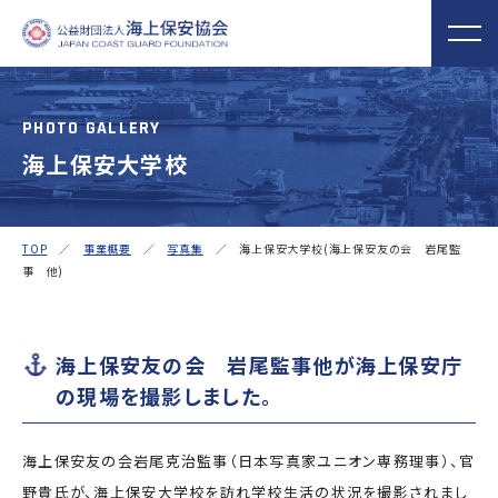
PHOTO GALLERY
海上保安大学校
海上保安協会について
事業概要
MORE
MORE
PROJECT
ABOUT
普及啓発
役員ごあいさつ
組織
実施事業
TOP
／
事業概要
／
写真集
／ 海上保安大学校(海上保安友の会 岩尾監
海上保安新聞
海上保安資料館
関門海峡ﾐｭｰｼﾞ
事 他)
概 要
公表資料
アクセス
横浜館
ｱﾑ(北九州市)
オリジナルキャ
海上保安庁音楽
海上保安友の会
ラクターグッズ
隊との協調
の支援
海上保安友の会 岩尾監事他が海上保安庁
「海上保安の日」俳句コン
の現場を撮影しました。
テストの実施
海上における防犯・安全の確保・環境の保全
海上保安友の会岩尾克治監事（日本写真家ユニオン専務理事）、官
海上保安協
海守
「緊急通報ダイヤル118
野貴氏が、海上保安大学校を訪れ学校生活の状況を撮影されまし