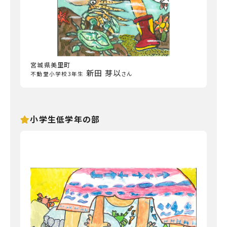
宮城県美里町
新田 芽以
不動堂小学校3年生
さん
小学生低学年の部