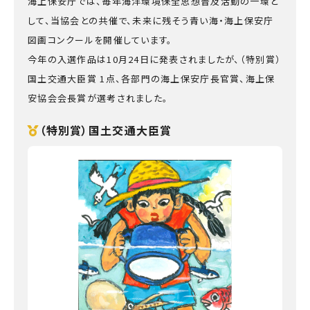
海上保安庁では、毎年海洋環境保全思想普及活動の一環と
力員
番」の周知
して、当協会との共催で、未来に残そう青い海・海上保安庁
講師派遣
海上安全に
日本港湾港
図画コンク
図画コンクールを開催しています。
関する活動
則集
ール
今年の入選作品は10月24日に発表されましたが、（特別賞）
海上防犯に
海洋環境保全に関する活
関する活動
動
国土交通大臣賞 1点、各部門の海上保安庁長官賞、海上保
安協会会長賞が選考されました。
海外海上保安機関との連携・協力
海外海上保安機
アジア海上保安
（特別賞）国土交通大臣賞
関の能力向上
初級幹部研修
海上保安官の志望者増加・教養
募集活動
海上保安分野における人
材の育成
その他
海上保安活動に
海上保安活動に係る災害
係る調査研究
に対する救済
海上保安活動に係る物
品・書籍等の販売