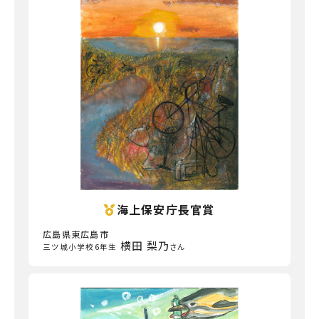
海上保安庁長官賞
広島県東広島市
横田 梨乃
三ツ城小学校6年生
さん