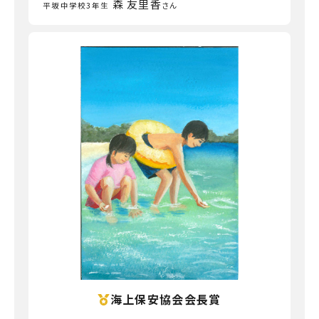
森 友里香
平坂中学校3年生
さん
海上保安協会会長賞