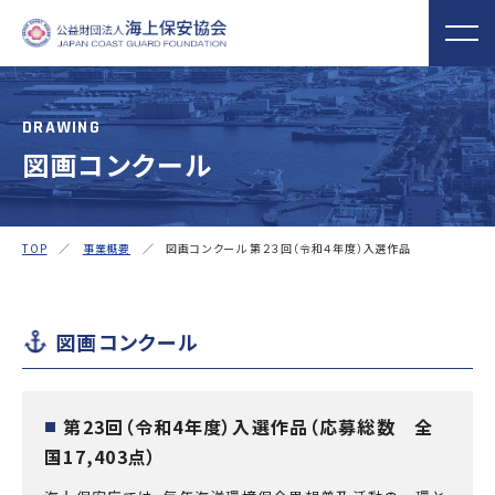
DRAWING
図画コンクール
海上保安協会について
事業概要
MORE
MORE
PROJECT
ABOUT
普及啓発
役員ごあいさつ
組織
実施事業
TOP
／
事業概要
／ 図画コンクール 第２３回（令和４年度）入選作品
海上保安新聞
海上保安資料館
関門海峡ﾐｭｰｼﾞ
概 要
公表資料
アクセス
横浜館
ｱﾑ(北九州市)
オリジナルキャ
海上保安庁音楽
海上保安友の会
図画コンクール
ラクターグッズ
隊との協調
の支援
「海上保安の日」俳句コン
テストの実施
第23回（令和4年度）入選作品（応募総数 全
■
海上における防犯・安全の確保・環境の保全
国17,403点）
海上保安協
海守
「緊急通報ダイヤル118