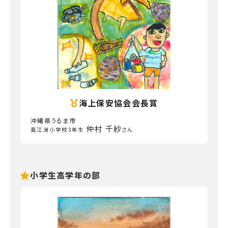
海上保安協会会長賞
沖縄県うるま市
仲村 千紗
高江洲小学校3年生
さん
小学生高学年の部