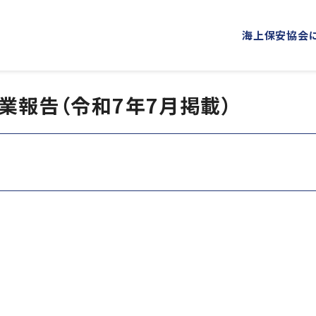
海上保安協会
事業報告（令和7年7月掲載）
海上保安協会について
事業概要
PROJECT
ABOUT
普及啓発
役員ごあいさつ
組織
海上保安新聞
海上保安
概 要
公表資料
オリジナルキャラクターグッズ
海上保安
「海上保安の日」俳句コンテストの実施
海上における防犯・安全の確保・環境の保全
海上保安協力員
海守
講師派遣
海上安全に関する
海上防犯に関する活動
海洋環境保全に関