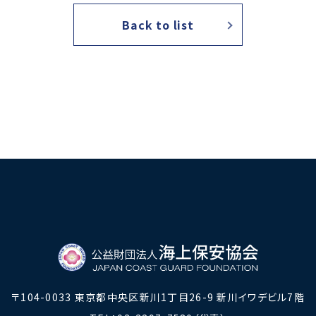
海外海上保安機関との連携・協力
Back to list
海外海上保安機関の能力向上
アジア海
海上保安官の志望者増加・教養
募集活動
海上保安
その他
海上保安活動に係る調査研究
海上保安
海上保安活動に係る物品・書籍等の販売
〒104-0033
東京都中央区新川1丁目26-9 新川イワデビル7階