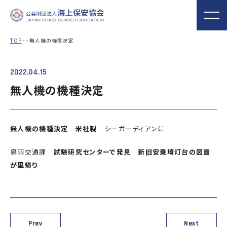
TOP
- - 無人機の機種決定
2022.04.15
海上保安協会について
事業概要
MORE
MORE
PROJECT
ABOUT
無人機の機種決定
普及啓発
役員ごあいさつ
組織
実施事業
海上保安新聞
海上保安資料館
関門海峡ﾐｭｰｼﾞ
概 要
公表資料
アクセス
無人機の機種決定 米社製
シーガーディアンに
横浜館
ｱﾑ(北九州市)
オリジナルキャ
海上保安庁音楽
海上保安友の会
鳥羽交通課
試験研究センターで発見 新旧安乗埼灯台の図面
ラクターグッズ
隊との協調
の支援
が里帰り
「海上保安の日」俳句コン
テストの実施
海上における防犯・安全の確保・環境の保全
海上保安協
海守
「緊急通報ダイヤル118
Prev
Next