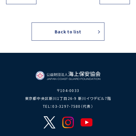
力員
番」の周知
講師派遣
海上安全に
日本港湾港
図画コンク
関する活動
則集
ール
海上防犯に
海洋環境保全に関する活
Back to list
関する活動
動
海外海上保安機関との連携・協力
海外海上保安機
アジア海上保安
関の能力向上
初級幹部研修
海上保安官の志望者増加・教養
募集活動
海上保安分野における人
材の育成
〒104-0033
東京都中央区新川1丁目26-9 新川イワデビル7階
その他
TEL：03-3297-7580（代表）
海上保安活動に
海上保安活動に係る災害
係る調査研究
に対する救済
海上保安活動に係る物
品・書籍等の販売