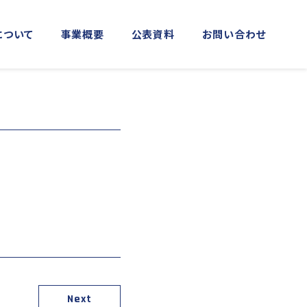
について
事業概要
公表資料
お問い合わせ
MORE
MORE
実施事業
資料館横浜館
関門海峡ﾐｭｰｼﾞｱﾑ(北九州市)
アクセス
庁音楽隊との協調
海上保安友の会の支援
「緊急通報ダイヤル118番」の周知
活動
日本港湾港則集
図画コンクール
する活動
Next