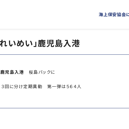
海上保安協会
」「れいめい」鹿児島入港
海上保安協会について
事業概要
PROJECT
ABOUT
普及啓発
役員ごあいさつ
組織
海上保安新聞
海上保安
概 要
公表資料
」鹿児島入港
桜島バックに
オリジナルキャラクターグッズ
海上保安
３回に分け定期異動 第一弾は５６４人
「海上保安の日」俳句コンテストの実施
海上における防犯・安全の確保・環境の保全
海上保安協力員
海守
講師派遣
海上安全に関する
海上防犯に関する活動
海洋環境保全に関