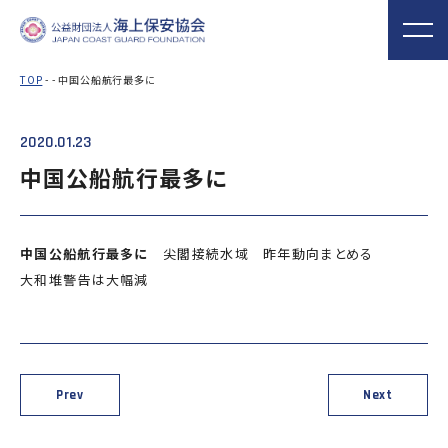
TOP
- - 中国公船航行最多に
2020.01.23
海上保安協会について
事業概要
MORE
MORE
PROJECT
ABOUT
中国公船航行最多に
普及啓発
役員ごあいさつ
組織
実施事業
海上保安新聞
海上保安資料館
関門海峡ﾐｭｰｼﾞ
概 要
公表資料
アクセス
中国公船航行最多に
尖閣接続水域 昨年動向まとめる
横浜館
ｱﾑ(北九州市)
大和堆警告は大幅減
オリジナルキャ
海上保安庁音楽
海上保安友の会
ラクターグッズ
隊との協調
の支援
「海上保安の日」俳句コン
テストの実施
Prev
Next
海上における防犯・安全の確保・環境の保全
海上保安協
海守
「緊急通報ダイヤル118