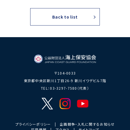
力員
番」の周知
講師派遣
海上安全に
日本港湾港
図画コンク
Back to list
関する活動
則集
ール
海上防犯に
海洋環境保全に関する活
関する活動
動
海外海上保安機関との連携・協力
海外海上保安機
アジア海上保安
関の能力向上
初級幹部研修
海上保安官の志望者増加・教養
〒104-0033
募集活動
海上保安分野における人
東京都中央区新川1丁目26-9 新川イワデビル7階
材の育成
TEL：03-3297-7580（代表）
その他
海上保安活動に
海上保安活動に係る災害
係る調査研究
に対する救済
海上保安活動に係る物
プライバシーポリシー
|
企画競争・入札に関するお知らせ
品・書籍等の販売
採用情報
|
アクセス
|
サイトマップ