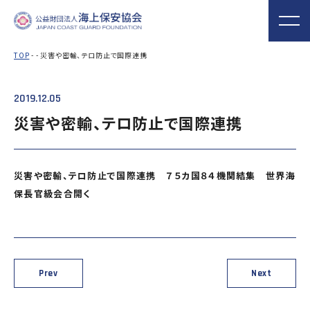
TOP
- - 災害や密輸、テロ防止で国際連携
2019.12.05
海上保安協会について
事業概要
MORE
MORE
PROJECT
ABOUT
災害や密輸、テロ防止で国際連携
普及啓発
役員ごあいさつ
組織
実施事業
海上保安新聞
海上保安資料館
関門海峡ﾐｭｰｼﾞ
概 要
公表資料
アクセス
災害や密輸、テロ防止で国際連携 ７５カ国８４機関結集 世界海
横浜館
ｱﾑ(北九州市)
保長官級会合開く
オリジナルキャ
海上保安庁音楽
海上保安友の会
ラクターグッズ
隊との協調
の支援
「海上保安の日」俳句コン
テストの実施
Prev
Next
海上における防犯・安全の確保・環境の保全
海上保安協
海守
「緊急通報ダイヤル118