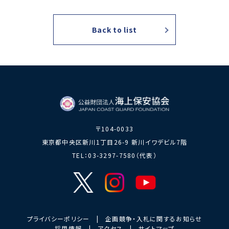
力員
番」の周知
講師派遣
海上安全に
日本港湾港
図画コンク
Back to list
関する活動
則集
ール
海上防犯に
海洋環境保全に関する活
関する活動
動
海外海上保安機関との連携・協力
海外海上保安機
アジア海上保安
関の能力向上
初級幹部研修
海上保安官の志望者増加・教養
〒104-0033
募集活動
海上保安分野における人
東京都中央区新川1丁目26-9 新川イワデビル7階
材の育成
TEL：03-3297-7580（代表）
その他
海上保安活動に
海上保安活動に係る災害
係る調査研究
に対する救済
海上保安活動に係る物
プライバシーポリシー
|
企画競争・入札に関するお知らせ
品・書籍等の販売
採用情報
|
アクセス
|
サイトマップ