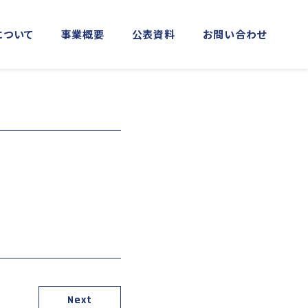
について
事業概要
公表資料
お問い合わせ
MORE
MORE
実施事業
資料館横浜館
関門海峡ﾐｭｰｼﾞｱﾑ(北九州市)
アクセス
庁音楽隊との協調
海上保安友の会の支援
「緊急通報ダイヤル118番」の周知
活動
日本港湾港則集
図画コンクール
する活動
Next