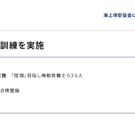
海上保安協会
訓練を実施
海上保安協会について
事業概要
PROJECT
ABOUT
普及啓発
役員ごあいさつ
組織
海上保安新聞
海上保安
概 要
公表資料
実施
「陸猿」目指し機動救難士ら３１人
オリジナルキャラクターグッズ
海上保安
点検整備
「海上保安の日」俳句コンテストの実施
海上における防犯・安全の確保・環境の保全
海上保安協力員
海守
講師派遣
海上安全に関する
海上防犯に関する活動
海洋環境保全に関