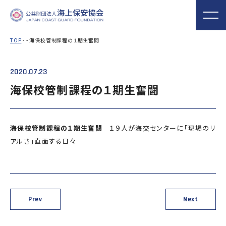
TOP
- - 海保校管制課程の１期生奮闘
2020.07.23
海上保安協会について
事業概要
MORE
MORE
PROJECT
ABOUT
海保校管制課程の１期生奮闘
普及啓発
役員ごあいさつ
組織
実施事業
海上保安新聞
海上保安資料館
関門海峡ﾐｭｰｼﾞ
概 要
公表資料
アクセス
海保校管制課程の１期生奮闘
１９人が海交センターに「現場のリ
横浜館
ｱﾑ(北九州市)
アルさ」直面する日々
オリジナルキャ
海上保安庁音楽
海上保安友の会
ラクターグッズ
隊との協調
の支援
「海上保安の日」俳句コン
テストの実施
Prev
Next
海上における防犯・安全の確保・環境の保全
海上保安協
海守
「緊急通報ダイヤル118