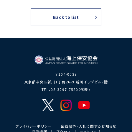
力員
番」の周知
講師派遣
海上安全に
日本港湾港
図画コンク
Back to list
関する活動
則集
ール
海上防犯に
海洋環境保全に関する活
関する活動
動
海外海上保安機関との連携・協力
海外海上保安機
アジア海上保安
関の能力向上
初級幹部研修
海上保安官の志望者増加・教養
〒104-0033
募集活動
海上保安分野における人
東京都中央区新川1丁目26-9 新川イワデビル7階
材の育成
TEL：03-3297-7580（代表）
その他
海上保安活動に
海上保安活動に係る災害
係る調査研究
に対する救済
海上保安活動に係る物
プライバシーポリシー
|
企画競争・入札に関するお知らせ
品・書籍等の販売
採用情報
|
アクセス
|
サイトマップ