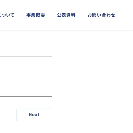
について
事業概要
公表資料
お問い合わせ
MORE
MORE
実施事業
資料館横浜館
関門海峡ﾐｭｰｼﾞｱﾑ(北九州市)
アクセス
庁音楽隊との協調
海上保安友の会の支援
「緊急通報ダイヤル118番」の周知
Next
活動
日本港湾港則集
図画コンクール
する活動