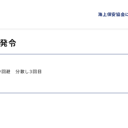
海上保安協会
発令
海上保安協会について
事業概要
PROJECT
ABOUT
普及啓発
役員ごあいさつ
組織
海上保安新聞
海上保安
概 要
公表資料
回避 分散し３回目
オリジナルキャラクターグッズ
海上保安
「海上保安の日」俳句コンテストの実施
海上における防犯・安全の確保・環境の保全
海上保安協力員
海守
講師派遣
海上安全に関する
海上防犯に関する活動
海洋環境保全に関