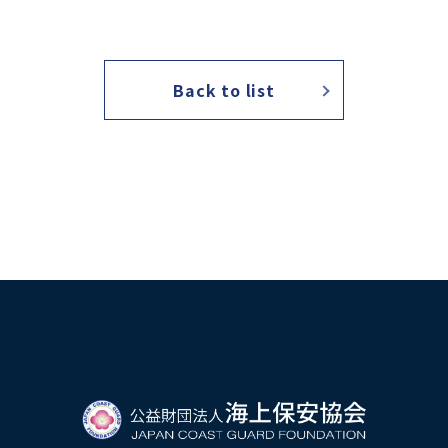
海外海上保安機関との連携・協力
海外海上保安機関の能力向上
アジア海
Back to list
海上保安官の志望者増加・教養
募集活動
海上保安
その他
海上保安活動に係る調査研究
海上保安
海上保安活動に係る物品・書籍等の販売