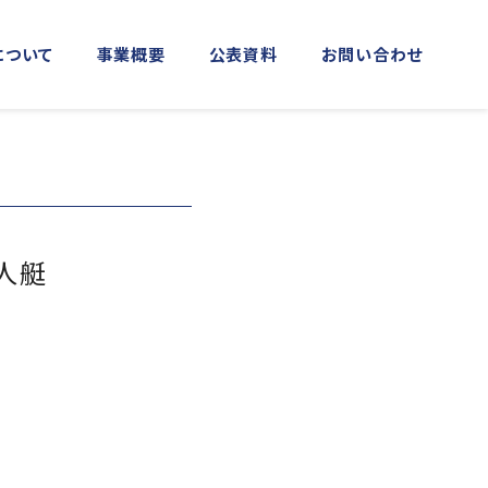
について
事業概要
公表資料
お問い合わせ
MORE
MORE
実施事業
人艇
資料館横浜館
関門海峡ﾐｭｰｼﾞｱﾑ(北九州市)
アクセス
庁音楽隊との協調
海上保安友の会の支援
「緊急通報ダイヤル118番」の周知
活動
日本港湾港則集
図画コンクール
する活動