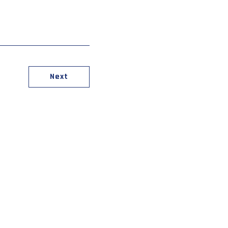
上保安初級幹部研修
分野における人材の育成
Next
活動に係る災害に対する救済