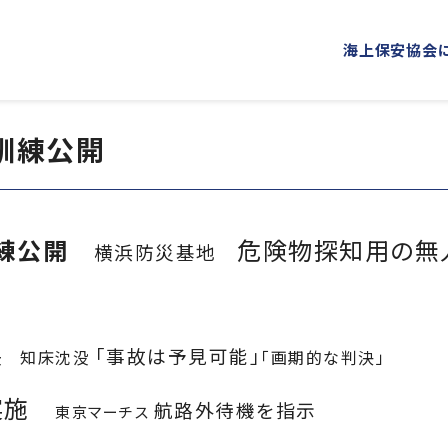
海上保安協会
訓練公開
海上保安協会について
事業概要
PROJECT
ABOUT
普及啓発
役員ごあいさつ
組織
訓練公開
海上保安新聞
危険物探知用の無
海上保安
概 要
公表資料
横浜防災基地
オリジナルキャラクターグッズ
海上保安
「海上保安の日」俳句コンテストの実施
海上における防犯・安全の確保・環境の保全
決
「事故は予見可能」
知床沈没
「画期的な判決」
海上保安協力員
海守
練実施
講師派遣
海上安全に関する
航路外待機を指示
東京マーチス
海上防犯に関する活動
海洋環境保全に関