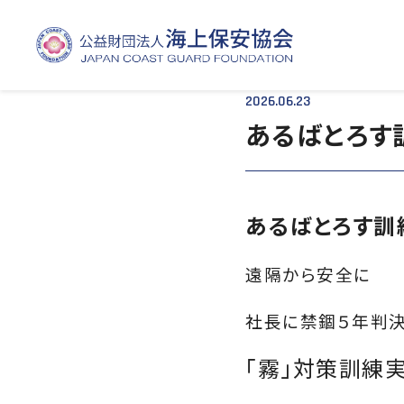
TOP
- - あるばとろす訓練公開
2026.06.23
あるばとろす
あるばとろす
遠隔から安全に
社長に禁錮５年判
「霧」対策訓