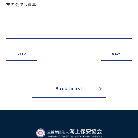
力員
番」の周知
友の会でも募集
講師派遣
海上安全に
日本港湾港
図画コンク
関する活動
則集
ール
海上防犯に
海洋環境保全に関する活
関する活動
動
海外海上保安機関との連携・協力
Prev
Next
海外海上保安機
アジア海上保安
関の能力向上
初級幹部研修
海上保安官の志望者増加・教養
募集活動
海上保安分野における人
Back to list
材の育成
その他
海上保安活動に
海上保安活動に係る災害
係る調査研究
に対する救済
海上保安活動に係る物
品・書籍等の販売