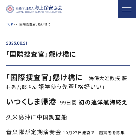
TOP
- - 「国際捜査官」懸け橋に
2025.08.21
海上保安協会について
事業概要
MORE
MORE
PROJECT
ABOUT
「国際捜査官」懸け橋に
普及啓発
役員ごあいさつ
組織
実施事業
海上保安新聞
海上保安資料館
関門海峡ﾐｭｰｼﾞ
「国際捜査官」懸け橋に
概 要
公表資料
アクセス
海保大准教授 藤
横浜館
ｱﾑ(北九州市)
語学使う先輩「格好いい」
村秀吾郎さん
オリジナルキャ
海上保安庁音楽
海上保安友の会
ラクターグッズ
隊との協調
の支援
いつくしま帰港
初の遠洋航海終え
99日間
「海上保安の日」俳句コン
テストの実施
久米島沖に中国調査船
海上における防犯・安全の確保・環境の保全
音楽隊が定期演奏会
海上保安協
海守
「緊急通報ダイヤル118
10月27日池袋で 鑑賞者を募集