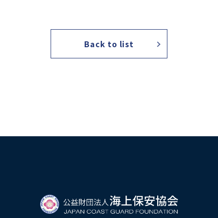
海外海上保安機関との連携・協力
海外海上保安機関の能力向上
アジア海
Back to list
海上保安官の志望者増加・教養
募集活動
海上保安
その他
海上保安活動に係る調査研究
海上保安
海上保安活動に係る物品・書籍等の販売