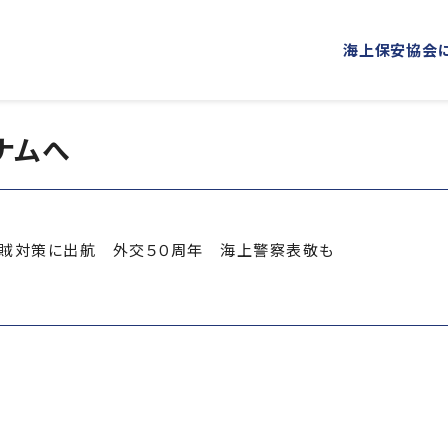
海上保安協会
ナムへ
海上保安協会について
事業概要
PROJECT
ABOUT
普及啓発
役員ごあいさつ
組織
海上保安新聞
海上保安
概 要
公表資料
対策に出航 外交５０周年 海上警察表敬も
オリジナルキャラクターグッズ
海上保安
「海上保安の日」俳句コンテストの実施
海上における防犯・安全の確保・環境の保全
海上保安協力員
海守
講師派遣
海上安全に関する
海上防犯に関する活動
海洋環境保全に関