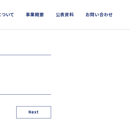
について
事業概要
公表資料
お問い合わせ
MORE
MORE
実施事業
資料館横浜館
関門海峡ﾐｭｰｼﾞｱﾑ(北九州市)
アクセス
庁音楽隊との協調
海上保安友の会の支援
「緊急通報ダイヤル118番」の周知
Next
活動
日本港湾港則集
図画コンクール
する活動