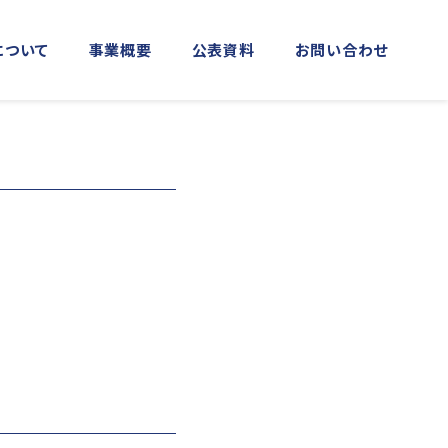
について
事業概要
公表資料
お問い合わせ
MORE
MORE
実施事業
資料館横浜館
関門海峡ﾐｭｰｼﾞｱﾑ(北九州市)
アクセス
庁音楽隊との協調
海上保安友の会の支援
「緊急通報ダイヤル118番」の周知
活動
日本港湾港則集
図画コンクール
する活動