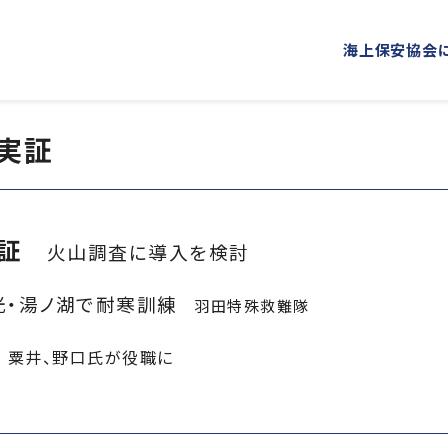
海上保安協会
実証
海上保安協会について
事業概要
PROJECT
ABOUT
普及啓発
役員ごあいさつ
組織
実証
海上保安新聞
海上保安
概 要
公表資料
火山調査に導入を検討
オリジナルキャラクターグッズ
海上保安
光・湯ノ湖で耐寒訓練
「海上保安の日」俳句コンテストの実施
羽田特殊救難隊
海上における防犯・安全の確保・環境の保全
会
粟井、野口氏が役職に
海上保安協力員
海守
講師派遣
海上安全に関する
海上防犯に関する活動
海洋環境保全に関