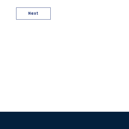
Next
上保安初級幹部研修
分野における人材の育成
活動に係る災害に対する救済