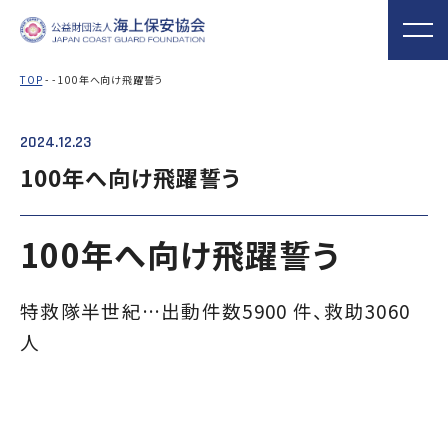
TOP
- - 100年へ向け飛躍誓う
2024.12.23
海上保安協会について
事業概要
MORE
MORE
PROJECT
ABOUT
100年へ向け飛躍誓う
普及啓発
役員ごあいさつ
組織
実施事業
100年へ向け飛躍誓う
海上保安新聞
海上保安資料館
関門海峡ﾐｭｰｼﾞ
概 要
公表資料
アクセス
横浜館
ｱﾑ(北九州市)
オリジナルキャ
海上保安庁音楽
海上保安友の会
特救隊半世紀…出動件数5900 件、救助3060
ラクターグッズ
隊との協調
の支援
人
「海上保安の日」俳句コン
テストの実施
海上における防犯・安全の確保・環境の保全
海上保安協
海守
「緊急通報ダイヤル118