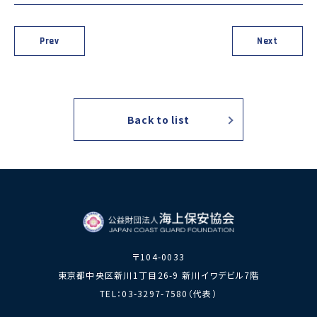
力員
番」の周知
講師派遣
海上安全に
日本港湾港
図画コンク
関する活動
則集
ール
Prev
Next
海上防犯に
海洋環境保全に関する活
関する活動
動
海外海上保安機関との連携・協力
Back to list
海外海上保安機
アジア海上保安
関の能力向上
初級幹部研修
海上保安官の志望者増加・教養
募集活動
海上保安分野における人
材の育成
その他
〒104-0033
海上保安活動に
海上保安活動に係る災害
東京都中央区新川1丁目26-9 新川イワデビル7階
係る調査研究
に対する救済
TEL：03-3297-7580（代表）
海上保安活動に係る物
品・書籍等の販売