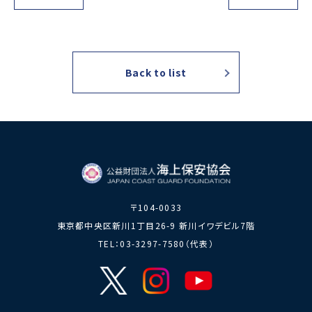
力員
番」の周知
講師派遣
海上安全に
日本港湾港
図画コンク
関する活動
則集
ール
海上防犯に
海洋環境保全に関する活
Back to list
関する活動
動
海外海上保安機関との連携・協力
海外海上保安機
アジア海上保安
関の能力向上
初級幹部研修
海上保安官の志望者増加・教養
募集活動
海上保安分野における人
材の育成
〒104-0033
東京都中央区新川1丁目26-9 新川イワデビル7階
その他
TEL：03-3297-7580（代表）
海上保安活動に
海上保安活動に係る災害
係る調査研究
に対する救済
海上保安活動に係る物
品・書籍等の販売