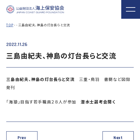
TOP
- - 三島由紀夫、神島の灯台長らと交流
2022.11.26
海上保安協会について
事業概要
MORE
MORE
PROJECT
ABOUT
三島由紀夫、神島の灯台長らと交流
普及啓発
役員ごあいさつ
組織
実施事業
海上保安新聞
海上保安資料館
関門海峡ﾐｭｰｼﾞ
概 要
公表資料
アクセス
三島由紀夫、神島の灯台長らと交流
三重・鳥羽 書簡など図録
横浜館
ｱﾑ(北九州市)
発刊
オリジナルキャ
海上保安庁音楽
海上保安友の会
ラクターグッズ
隊との協調
の支援
「海猿」目指す若手職員２８人が参加
潜水士選考会開く
「海上保安の日」俳句コン
テストの実施
海上における防犯・安全の確保・環境の保全
海上保安協
海守
「緊急通報ダイヤル118
Prev
Next