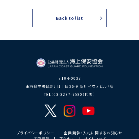
力員
番」の周知
講師派遣
海上安全に
日本港湾港
図画コンク
Back to list
関する活動
則集
ール
海上防犯に
海洋環境保全に関する活
関する活動
動
海外海上保安機関との連携・協力
海外海上保安機
アジア海上保安
関の能力向上
初級幹部研修
海上保安官の志望者増加・教養
〒104-0033
募集活動
海上保安分野における人
東京都中央区新川1丁目26-9 新川イワデビル7階
材の育成
TEL：03-3297-7580（代表）
その他
海上保安活動に
海上保安活動に係る災害
係る調査研究
に対する救済
海上保安活動に係る物
プライバシーポリシー
|
企画競争・入札に関するお知らせ
品・書籍等の販売
採用情報
|
アクセス
|
サイトマップ