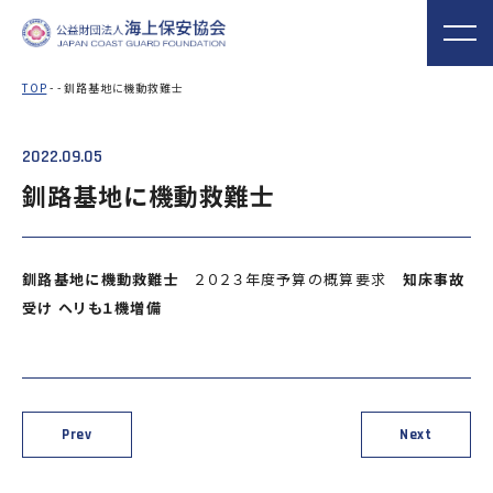
TOP
- - 釧路基地に機動救難士
2022.09.05
海上保安協会について
事業概要
MORE
MORE
PROJECT
ABOUT
釧路基地に機動救難士
普及啓発
役員ごあいさつ
組織
実施事業
海上保安新聞
海上保安資料館
関門海峡ﾐｭｰｼﾞ
概 要
公表資料
アクセス
釧路基地に機動救難士
２０２３年度予算の概算要求
知床事故
横浜館
ｱﾑ(北九州市)
受け ヘリも１機増備
オリジナルキャ
海上保安庁音楽
海上保安友の会
ラクターグッズ
隊との協調
の支援
「海上保安の日」俳句コン
テストの実施
Prev
Next
海上における防犯・安全の確保・環境の保全
海上保安協
海守
「緊急通報ダイヤル118