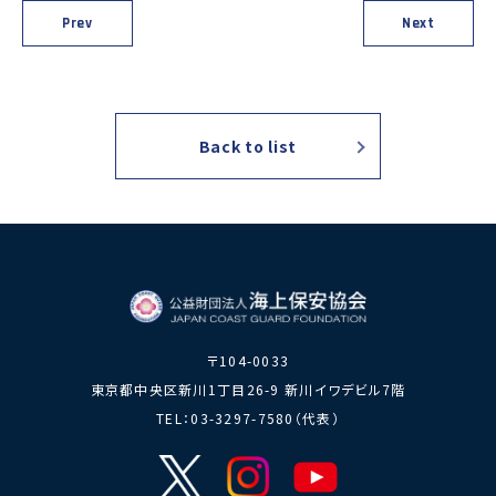
力員
番」の周知
Prev
Next
講師派遣
海上安全に
日本港湾港
図画コンク
関する活動
則集
ール
海上防犯に
海洋環境保全に関する活
関する活動
動
Back to list
海外海上保安機関との連携・協力
海外海上保安機
アジア海上保安
関の能力向上
初級幹部研修
海上保安官の志望者増加・教養
募集活動
海上保安分野における人
材の育成
〒104-0033
その他
東京都中央区新川1丁目26-9 新川イワデビル7階
海上保安活動に
海上保安活動に係る災害
TEL：03-3297-7580（代表）
係る調査研究
に対する救済
海上保安活動に係る物
品・書籍等の販売