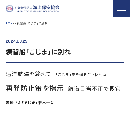
TOP
- - 練習船「こじま」に別れ
2024.08.29
海上保安協会について
事業概要
MORE
MORE
PROJECT
ABOUT
練習船「こじま」に別れ
普及啓発
役員ごあいさつ
組織
実施事業
海上保安新聞
海上保安資料館
関門海峡ﾐｭｰｼﾞ
概 要
公表資料
アクセス
遠洋航海を終えて
「こじま」業務管理官・林利幸
横浜館
ｱﾑ(北九州市)
オリジナルキャ
海上保安庁音楽
海上保安友の会
再発防止策を指示
航海日当不正で長官
ラクターグッズ
隊との協調
の支援
「海上保安の日」俳句コン
濵地さん「でじま」潜水士に
テストの実施
海上における防犯・安全の確保・環境の保全
海上保安協
海守
「緊急通報ダイヤル118