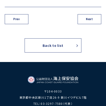
力員
番」の周知
講師派遣
海上安全に
日本港湾港
図画コンク
関する活動
則集
ール
Prev
Next
海上防犯に
海洋環境保全に関する活
関する活動
動
海外海上保安機関との連携・協力
海外海上保安機
アジア海上保安
Back to list
関の能力向上
初級幹部研修
海上保安官の志望者増加・教養
募集活動
海上保安分野における人
材の育成
その他
海上保安活動に
海上保安活動に係る災害
〒104-0033
係る調査研究
に対する救済
東京都中央区新川1丁目26-9 新川イワデビル7階
海上保安活動に係る物
TEL：03-3297-7580（代表）
品・書籍等の販売