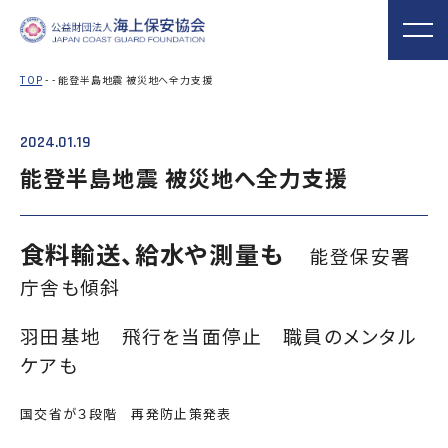
TOP
- - 能登半島地震 被災地へ全力支援
2024.01.19
海上保安協会について
事業概要
MORE
MORE
PROJECT
ABOUT
能登半島地震 被災地へ全力支援
普及啓発
役員ごあいさつ
組織
実施事業
海上保安新聞
海上保安資料館
関門海峡ﾐｭｰｼﾞ
食料輸送、給水や測量も
概 要
公表資料
アクセス
能登保安署
横浜館
ｱﾑ(北九州市)
庁舎も傾斜
オリジナルキャ
海上保安庁音楽
海上保安友の会
ラクターグッズ
隊との協調
の支援
羽田基地 飛行を当面停止 職員のメンタル
「海上保安の日」俳句コン
ケアも
テストの実施
海上における防犯・安全の確保・環境の保全
国交省が３段階 再発防止策発表
海上保安協
海守
「緊急通報ダイヤル118