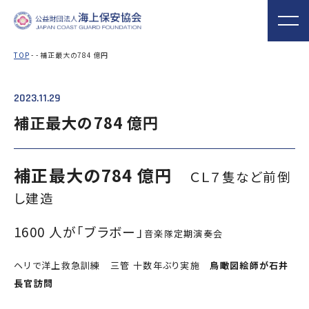
TOP
- - 補正最大の784 億円
2023.11.29
海上保安協会について
事業概要
MORE
MORE
PROJECT
ABOUT
補正最大の784 億円
普及啓発
役員ごあいさつ
組織
実施事業
海上保安新聞
海上保安資料館
関門海峡ﾐｭｰｼﾞ
補正最大の784 億円
概 要
公表資料
アクセス
ＣＬ７隻など前倒
横浜館
ｱﾑ(北九州市)
し建造
オリジナルキャ
海上保安庁音楽
海上保安友の会
ラクターグッズ
隊との協調
の支援
1600 人が「ブラボー」
音楽隊定期演奏会
「海上保安の日」俳句コン
テストの実施
ヘリで洋上救急訓練 三管 十数年ぶり実施
鳥瞰図絵師が石井
海上における防犯・安全の確保・環境の保全
長官訪問
海上保安協
海守
「緊急通報ダイヤル118