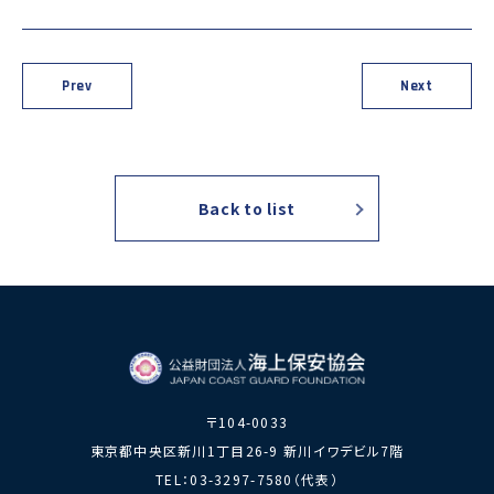
力員
番」の周知
講師派遣
海上安全に
日本港湾港
図画コンク
関する活動
則集
ール
Prev
Next
海上防犯に
海洋環境保全に関する活
関する活動
動
海外海上保安機関との連携・協力
海外海上保安機
アジア海上保安
Back to list
関の能力向上
初級幹部研修
海上保安官の志望者増加・教養
募集活動
海上保安分野における人
材の育成
その他
海上保安活動に
海上保安活動に係る災害
〒104-0033
係る調査研究
に対する救済
東京都中央区新川1丁目26-9 新川イワデビル7階
海上保安活動に係る物
TEL：03-3297-7580（代表）
品・書籍等の販売