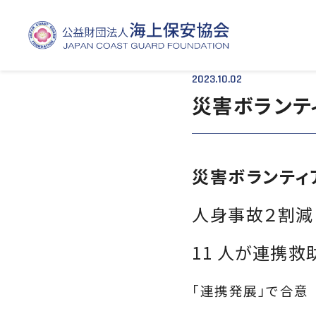
TOP
- - 災害ボランティアに汗
2023.10.02
災害ボランテ
災害ボランティ
人身事故２割
11 人が連携救
「連携発展」で合意