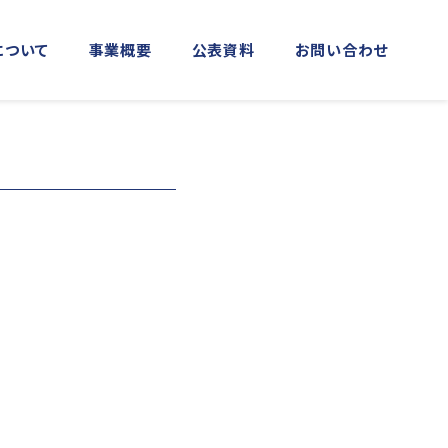
について
事業概要
公表資料
お問い合わせ
MORE
MORE
実施事業
資料館横浜館
関門海峡ﾐｭｰｼﾞｱﾑ(北九州市)
アクセス
庁音楽隊との協調
海上保安友の会の支援
「緊急通報ダイヤル118番」の周知
活動
日本港湾港則集
図画コンクール
する活動