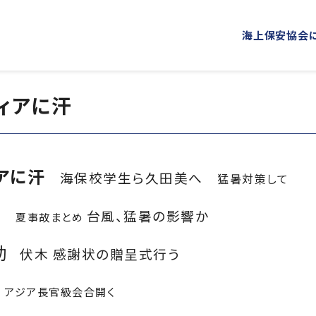
海上保安協会
ィアに汗
海上保安協会について
事業概要
PROJECT
ABOUT
普及啓発
役員ごあいさつ
組織
アに汗
海上保安新聞
海上保安
概 要
公表資料
海保校学生ら久田美へ
猛暑対策して
オリジナルキャラクターグッズ
海上保安
減
「海上保安の日」俳句コンテストの実施
台風、猛暑の影響か
夏事故まとめ
海上における防犯・安全の確保・環境の保全
助
伏木 感謝状の贈呈式行う
海上保安協力員
海守
講師派遣
海上安全に関する
アジア長官級会合開く
海上防犯に関する活動
海洋環境保全に関