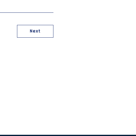
上保安初級幹部研修
Next
分野における人材の育成
活動に係る災害に対する救済