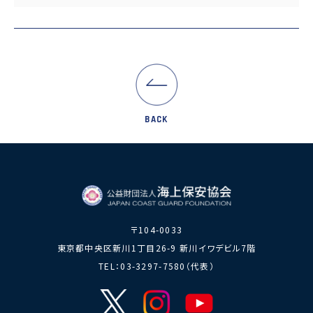
力員
番」の周知
講師派遣
海上安全に
日本港湾港
図画コンク
関する活動
則集
ール
海上防犯に
海洋環境保全に関する活
関する活動
動
海外海上保安機関との連携・協力
BACK
海外海上保安機
アジア海上保安
関の能力向上
初級幹部研修
海上保安官の志望者増加・教養
募集活動
海上保安分野における人
材の育成
〒104-0033
その他
東京都中央区新川1丁目26-9 新川イワデビル7階
海上保安活動に
海上保安活動に係る災害
TEL：03-3297-7580（代表）
係る調査研究
に対する救済
海上保安活動に係る物
品・書籍等の販売