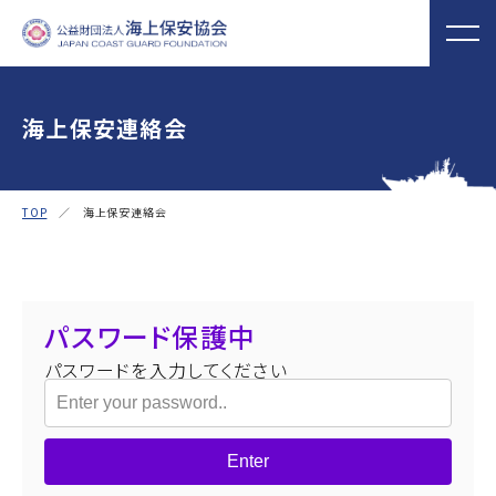
海上保安連絡会
海上保安協会について
事業概要
MORE
MORE
PROJECT
ABOUT
TOP
／ 海上保安連絡会
普及啓発
役員ごあいさつ
組織
実施事業
海上保安新聞
海上保安資料館
関門海峡ﾐｭｰｼﾞ
概 要
公表資料
アクセス
横浜館
ｱﾑ(北九州市)
オリジナルキャ
海上保安庁音楽
海上保安友の会
パスワード保護中
ラクターグッズ
隊との協調
の支援
パスワードを入力してください
「海上保安の日」俳句コン
テストの実施
海上における防犯・安全の確保・環境の保全
Enter
海上保安協
海守
「緊急通報ダイヤル118