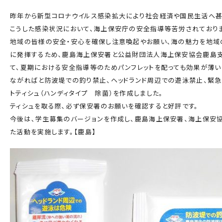
活動
昨年から新型コロナウイルス感染拡大により社会経済や国民生活へ甚
海上防犯に関する
海洋環境保全に関する活動
こうした感染状況において、海上保安庁の安全指導等苦労されておりま
活動
地域の皆様の安全・安心を確保し注意喚起やお願い、海の魅力を地域
に発揮するため、鹿島海上保安署と公益財団法人海上保安協会鹿島支
海外海上保安機関との連携・協力
て、夏期における安全指導等のためパンフレットを配っても効果が薄い
海外海上保安機関の能力
アジア海上保安初級幹部
向上
研修
ながればと防波堤での釣り禁止、ヘッドランド周辺での遊泳禁止、緊急
トティシュ（ハンディタイプ 除菌）を作成しました。
海上保安官の志望者増加・教養
ティシュを取る際、必ず保安署のお願いを確認すると好評です。
募集活動
海上保安分野における人材の育成
今後は、学生募集のバージョンを作成し、鹿島海上保安署、海上保安
た活動を実施します。【鹿島】
その他
海上保安活動に係る調査
海上保安活動に係る災害に対する
研究
海上保安活動に係る物品・書籍等の販売