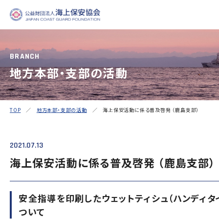
BRANCH
地方本部・支部の活動
海上保安協会について
事業概要
PROJECT
ABOUT
普及啓発
役員ごあいさつ
組織
実施
TOP
／
地方本部・支部の活動
／ 海上保安活動に係る普及啓発 （鹿島支部）
海上保安新聞
海上保安資料館横浜館
関門
概 要
公表資料
アク
市)
オリジナルキャラクターグ
海上保安庁音楽隊との協
海上
2021.07.13
ッズ
調
海上保安活動に係る普及啓発 （鹿島支部）
「海上保安の日」俳句コンテストの実施
海上における防犯・安全の確保・環境の保全
安全指導を印刷したウェットティシュ（ハンディタ
海上保安協力員
海守
「緊急通報ダイヤル
ついて
講師派遣
海上安全に関する
日本港湾港則集